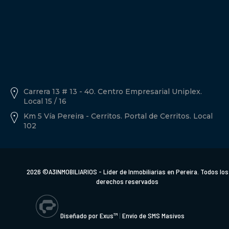
Política de tratamiento de datos personales A3inmobiliarios
Descargar Documento.
Carrera 13 # 13 - 40. Centro Empresarial Uniplex.
Local 15 / 16
Km 5 Vía Pereira - Cerritos. Portal de Cerritos. Local
102
2026 ©A3INMOBILIARIOS - Líder de Inmobiliarias en Pereira. Todos los
derechos reservados
Diseñado por Exus™
|
Envío de SMS Masivos