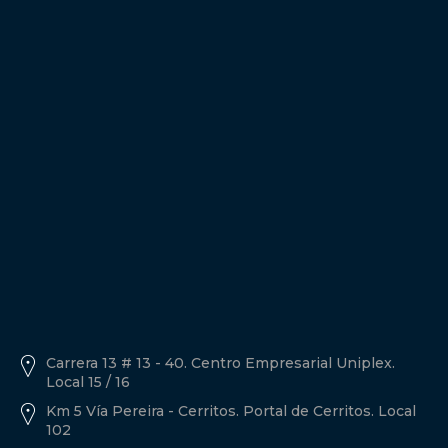
Política de tratamiento de datos personales A3inmobiliarios
Descargar Documento.
Carrera 13 # 13 - 40. Centro Empresarial Uniplex.
Local 15 / 16
Km 5 Vía Pereira - Cerritos. Portal de Cerritos. Local
102