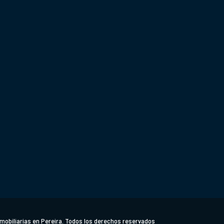
Política de tratamiento de datos personales A
Descargar Documento.
 Centro Empresarial Uniplex. Local 15 / 16
Km 5 Vía Per
mobiliarias en Pereira. Todos los derechos reservados