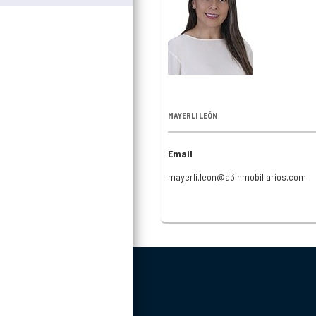
MAYERLI LEÓN
Email
mayerli.leon@a3inmobiliarios.com