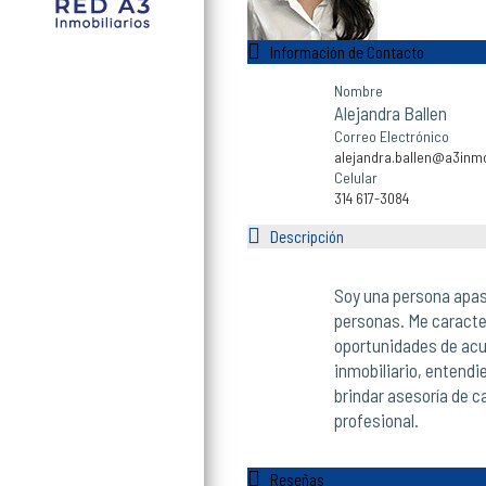
Información de Contacto
Nombre
Alejandra Ballen
Correo Electrónico
alejandra.ballen@a3inmo
Celular
314 617-3084
Descripción
Soy una persona apas
personas. Me caracter
oportunidades de acu
inmobiliario, entendi
brindar asesoría de c
profesional.
Reseñas