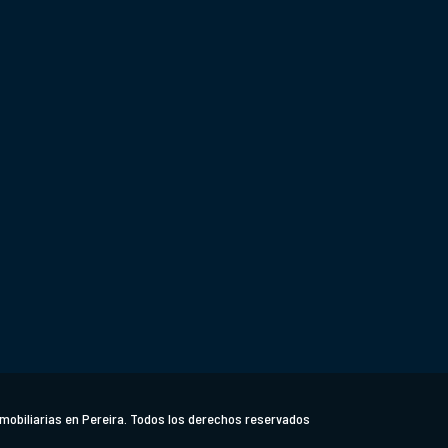
Política de tratamiento de datos personales A
Descargar Documento.
 Centro Empresarial Uniplex. Local 15 / 16
Km 5 Vía Per
mobiliarias en Pereira. Todos los derechos reservados