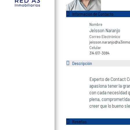
Información de Contacto
Nombre
Jeisson Naranjo
Correo Electrónico
jeisson.naranjo@a3inmo
Celular
314 617-3084
Descripción
Experto de Contact Ce
apasiona tener la gra
con cada necesidad qu
plena, comprometida, 
creer que lo bueno si
Reseñas