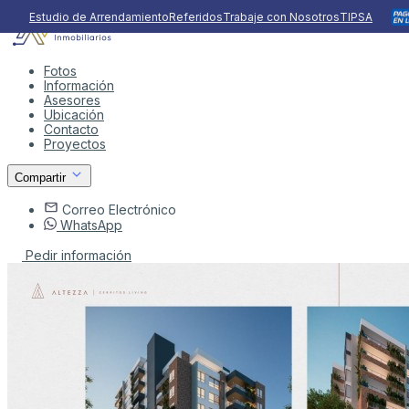
Estudio de Arrendamiento
Referidos
Trabaje con Nosotros
TIPSA
Fotos
Información
Asesores
Ubicación
Contacto
Proyectos
Compartir
Correo Electrónico
WhatsApp
Pedir información