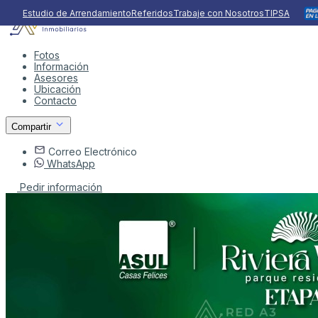
Estudio de Arrendamiento
Referidos
Trabaje con Nosotros
TIPSA
Fotos
Información
Asesores
Ubicación
Contacto
Compartir
Correo Electrónico
WhatsApp
Pedir información