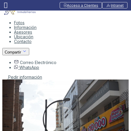
Acceso a Clientes
Intranet
Fotos
Información
Asesores
Ubicación
Contacto
Compartir
Correo Electrónico
WhatsApp
Pedir información