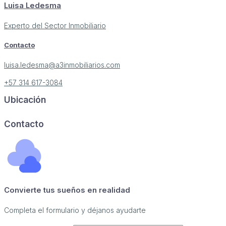
Luisa Ledesma
Experto del Sector Inmobiliario
Contacto
luisa.ledesma@a3inmobiliarios.com
+57 314 617-3084
Ubicación
Image may be subject to copyright
Terms
Report a problem
Contacto
Convierte tus sueños en realidad
Completa el formulario y déjanos ayudarte