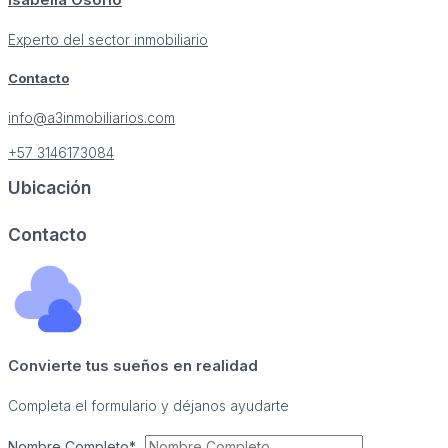
Isabella Osorio
Experto del sector inmobiliario
Contacto
info@a3inmobiliarios.com
+57 3146173084
Ubicación
Image may be subject to copyright
Terms
Report a problem
Contacto
Convierte tus sueños en realidad
Completa el formulario y déjanos ayudarte
Nombre Completo*