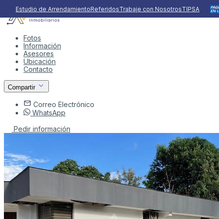
Estudio de Arrendamiento
Referidos
Trabaje con Nosotros
TIPSA
Fotos
Información
Asesores
Ubicación
Contacto
Compartir
Correo Electrónico
WhatsApp
Pedir información