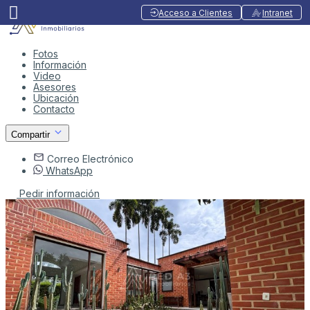
Acceso a Clientes
Intranet
Fotos
Información
Video
Asesores
Ubicación
Contacto
Compartir
Correo Electrónico
WhatsApp
Pedir información