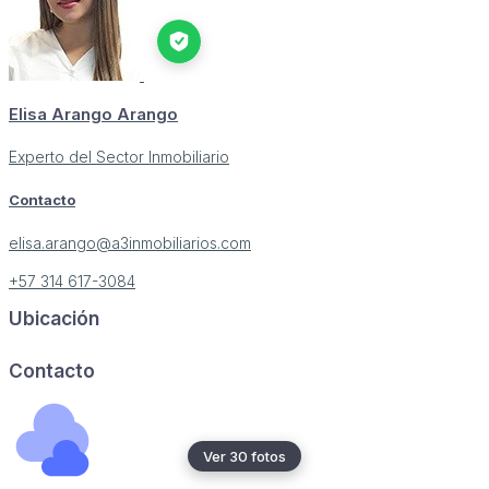
Elisa Arango Arango
Experto del Sector Inmobiliario
Contacto
elisa.arango@a3inmobiliarios.com
+57 314 617-3084
Ubicación
Image may be subject to copyright
Terms
Report a problem
Contacto
Ver 30 fotos