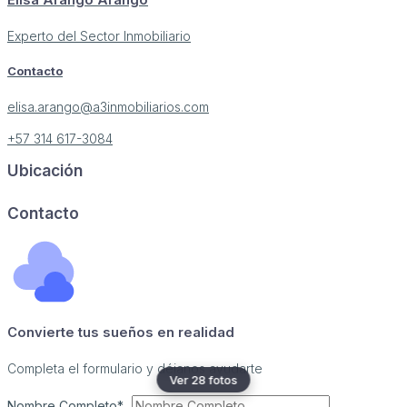
Elisa Arango Arango
Experto del Sector Inmobiliario
Contacto
elisa.arango@a3inmobiliarios.com
+57 314 617-3084
Ubicación
Image may be subject to copyright
Terms
Report a problem
Contacto
Convierte tus sueños en realidad
Completa el formulario y déjanos ayudarte
Ver 28 fotos
Nombre Completo*