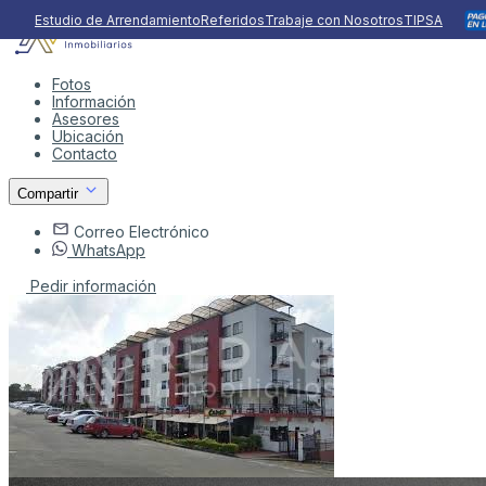
Estudio de Arrendamiento
Referidos
Trabaje con Nosotros
TIPSA
Fotos
Información
Asesores
Ubicación
Contacto
Compartir
Correo Electrónico
WhatsApp
Pedir información